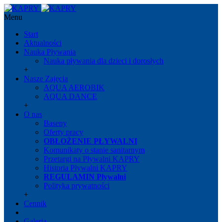
Menu
Start
Aktualności
Nauka Pływania
Nauka pływania dla dzieci i dorosłych
+
Nasze Zajęcia
AQUA AEROBIK
AQUA DANCE
+
O nas
Baseny
Oferty pracy
OBŁOŻENIE PŁYWALNI
Komunikaty o stanie sanitarnym
Przetargi na Pływalni KAPRY
Historia Pływalni KAPRY
REGULAMIN Pływalni
Polityka prywatności
+
Cennik
Galeria