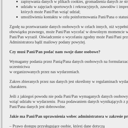
zapisywania danych w plikach cookies, gromadzenia danych ze s
udziału w zajęciach sportowych i rekreacyjnych, zawodów i impr
których może Pani/Pan wziąć udział;
umożliwienia kontaktu w celu poinformowania Pani/Pana o statusi
Zgodę na przetwarzanie danych osobowych w celach innych, niż wypełni
obowiązku prawnego, może Pani/Pan wycofać w dowolnym momencie w t
Pani/Pan wyraził. Oświadczenie o wycofaniu zgodny może Pani/Pani prz
Administratora bądź mailowy podany powyżej.
Czy musi Pani/Pan podać nam swoje dane osobowe?
Wymagamy podania przez Panią/Pana danych osobowych na formularzach
uczestnictwa
w organizowanych przez nas wydarzeniach.
Zakres zbieranych przez nas danych jest określony w regulaminach wydar
charakteru.
Jeśli z jakiegoś powodu nie poda Pani/Pan wymaganych danych osobowych
wziąć udziału w wydarzeniu. Poza podawaniem danych wynikających z p
Pani/Pana danych jest dobrowolne.
Jakie ma Pani/Pan uprawnienia wobec administratora w zakresie p
– Prawo dostępu przysługujące osobie, której dane dotyczą