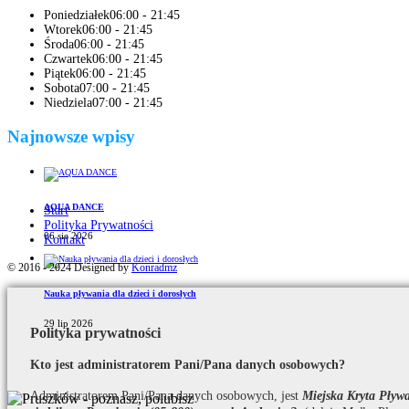
Poniedziałek
06:00 - 21:45
Wtorek
06:00 - 21:45
Środa
06:00 - 21:45
Czwartek
06:00 - 21:45
Piątek
06:00 - 21:45
Sobota
07:00 - 21:45
Niedziela
07:00 - 21:45
Najnowsze wpisy
AQUA DANCE
Start
Polityka Prywatności
06 sie 2026
Kontakt
© 2016 - 2024 Designed by
Konradmz
Nauka pływania dla dzieci i dorosłych
29 lip 2026
Polityka prywatności
Kto jest administratorem Pani/Pana danych osobowych?
Administratorem Pani/Pana danych osobowych, jest
Miejska Kryta Pły