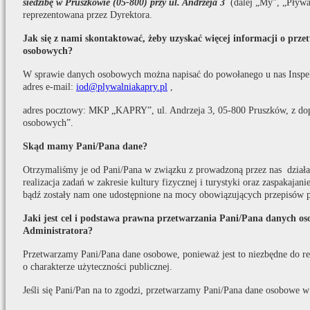
siedzibę w Pruszkowie (05-800) przy ul. Andrzeja 3
(dalej „My”, „Pływa
reprezentowana przez Dyrektora.
Jak się z nami skontaktować, żeby uzyskać więcej informacji o prz
osobowych?
W sprawie danych osobowych można napisać do powołanego u nas Inspe
adres e-mail:
iod@plywalniakapry.pl
,
adres pocztowy: MKP „KAPRY”, ul. Andrzeja 3, 05-800 Pruszków, z do
osobowych”.
Skąd mamy Pani/Pana dane?
Otrzymaliśmy je od Pani/Pana w związku z prowadzoną przez nas działaln
realizacja zadań w zakresie kultury fizycznej i turystyki oraz zaspakaja
bądź zostały nam one udostępnione na mocy obowiązujących przepisów 
Jaki jest cel i podstawa prawna przetwarzania Pani/Pana danych o
Administratora?
Przetwarzamy Pani/Pana dane osobowe, ponieważ jest to niezbędne do real
o charakterze użyteczności publicznej.
Jeśli się Pani/Pan na to zgodzi, przetwarzamy Pani/Pana dane osobowe w