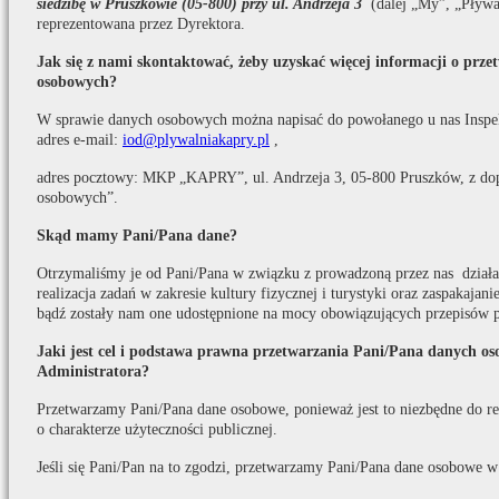
siedzibę w Pruszkowie (05-800) przy ul. Andrzeja 3
(dalej „My”, „Pływa
reprezentowana przez Dyrektora.
Jak się z nami skontaktować, żeby uzyskać więcej informacji o prz
osobowych?
W sprawie danych osobowych można napisać do powołanego u nas Inspe
adres e-mail:
iod@plywalniakapry.pl
,
adres pocztowy: MKP „KAPRY”, ul. Andrzeja 3, 05-800 Pruszków, z do
osobowych”.
Skąd mamy Pani/Pana dane?
Otrzymaliśmy je od Pani/Pana w związku z prowadzoną przez nas działaln
realizacja zadań w zakresie kultury fizycznej i turystyki oraz zaspakaja
bądź zostały nam one udostępnione na mocy obowiązujących przepisów 
Jaki jest cel i podstawa prawna przetwarzania Pani/Pana danych o
Administratora?
Przetwarzamy Pani/Pana dane osobowe, ponieważ jest to niezbędne do real
o charakterze użyteczności publicznej.
Jeśli się Pani/Pan na to zgodzi, przetwarzamy Pani/Pana dane osobowe w