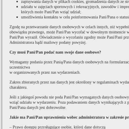
zapisywania danych w plikach cookies, gromadzenia danych ze s
udziału w zajęciach sportowych i rekreacyjnych, zawodów i impr
których może Pani/Pan wziąć udział;
umożliwienia kontaktu w celu poinformowania Pani/Pana o statusi
Zgodę na przetwarzanie danych osobowych w celach innych, niż wypełni
obowiązku prawnego, może Pani/Pan wycofać w dowolnym momencie w t
Pani/Pan wyraził. Oświadczenie o wycofaniu zgodny może Pani/Pani prz
Administratora bądź mailowy podany powyżej.
Czy musi Pani/Pan podać nam swoje dane osobowe?
Wymagamy podania przez Panią/Pana danych osobowych na formularzach
uczestnictwa
w organizowanych przez nas wydarzeniach.
Zakres zbieranych przez nas danych jest określony w regulaminach wydar
charakteru.
Jeśli z jakiegoś powodu nie poda Pani/Pan wymaganych danych osobowych
wziąć udziału w wydarzeniu. Poza podawaniem danych wynikających z p
Pani/Pana danych jest dobrowolne.
Jakie ma Pani/Pan uprawnienia wobec administratora w zakresie p
– Prawo dostępu przysługujące osobie, której dane dotyczą