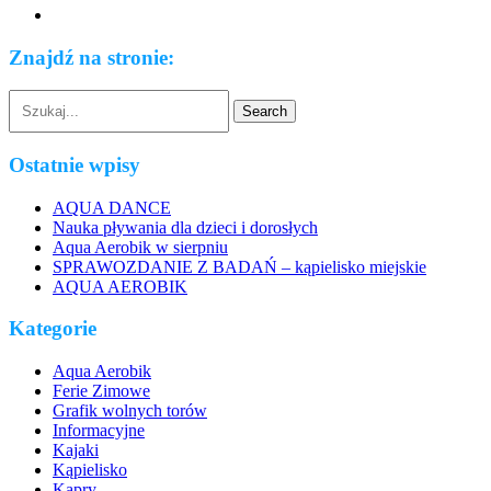
Znajdź na stronie:
Ostatnie wpisy
AQUA DANCE
Nauka pływania dla dzieci i dorosłych
Aqua Aerobik w sierpniu
SPRAWOZDANIE Z BADAŃ – kąpielisko miejskie
AQUA AEROBIK
Kategorie
Aqua Aerobik
Ferie Zimowe
Grafik wolnych torów
Informacyjne
Kajaki
Kąpielisko
Kapry