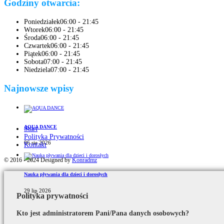
Godziny otwarcia:
Poniedziałek
06:00 - 21:45
Wtorek
06:00 - 21:45
Środa
06:00 - 21:45
Czwartek
06:00 - 21:45
Piątek
06:00 - 21:45
Sobota
07:00 - 21:45
Niedziela
07:00 - 21:45
Najnowsze wpisy
AQUA DANCE
Start
Polityka Prywatności
06 sie 2026
Kontakt
© 2016 - 2024 Designed by
Konradmz
Nauka pływania dla dzieci i dorosłych
29 lip 2026
Polityka prywatności
Kto jest administratorem Pani/Pana danych osobowych?