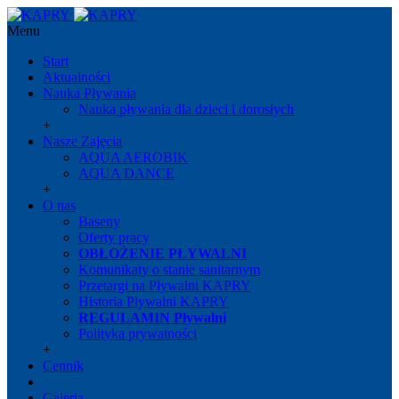
Menu
Start
Aktualności
Nauka Pływania
Nauka pływania dla dzieci i dorosłych
+
Nasze Zajęcia
AQUA AEROBIK
AQUA DANCE
+
O nas
Baseny
Oferty pracy
OBŁOŻENIE PŁYWALNI
Komunikaty o stanie sanitarnym
Przetargi na Pływalni KAPRY
Historia Pływalni KAPRY
REGULAMIN Pływalni
Polityka prywatności
+
Cennik
Galeria