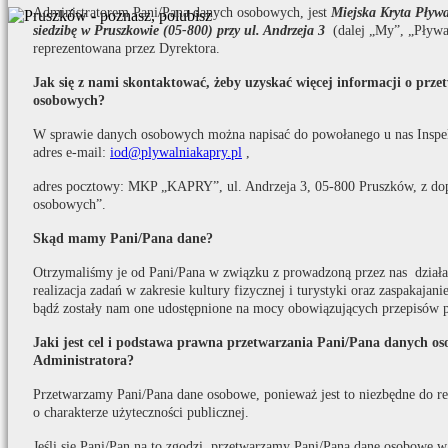
Administratorem Pani/Pana danych osobowych, jest
Miejska Kryta Pły
siedzibę w Pruszkowie (05-800) przy ul. Andrzeja 3
(dalej „My”, „Pływa
reprezentowana przez Dyrektora.
Jak się z nami skontaktować, żeby uzyskać więcej informacji o prz
osobowych?
W sprawie danych osobowych można napisać do powołanego u nas Inspe
adres e-mail:
iod@plywalniakapry.pl
,
adres pocztowy: MKP „KAPRY”, ul. Andrzeja 3, 05-800 Pruszków, z do
osobowych”.
Skąd mamy Pani/Pana dane?
Otrzymaliśmy je od Pani/Pana w związku z prowadzoną przez nas działaln
realizacja zadań w zakresie kultury fizycznej i turystyki oraz zaspakaja
bądź zostały nam one udostępnione na mocy obowiązujących przepisów 
Jaki jest cel i podstawa prawna przetwarzania Pani/Pana danych o
Administratora?
Przetwarzamy Pani/Pana dane osobowe, ponieważ jest to niezbędne do real
o charakterze użyteczności publicznej.
Jeśli się Pani/Pan na to zgodzi, przetwarzamy Pani/Pana dane osobowe w