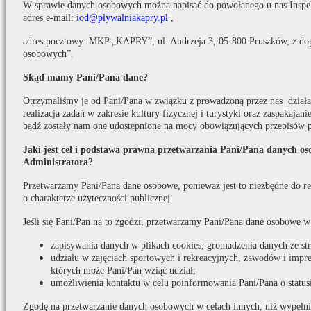
W sprawie danych osobowych można napisać do powołanego u nas Inspe
adres e-mail:
iod@plywalniakapry.pl
,
adres pocztowy: MKP „KAPRY”, ul. Andrzeja 3, 05-800 Pruszków, z do
osobowych”.
Skąd mamy Pani/Pana dane?
Otrzymaliśmy je od Pani/Pana w związku z prowadzoną przez nas działaln
realizacja zadań w zakresie kultury fizycznej i turystyki oraz zaspakaja
bądź zostały nam one udostępnione na mocy obowiązujących przepisów 
Jaki jest cel i podstawa prawna przetwarzania Pani/Pana danych o
Administratora?
Przetwarzamy Pani/Pana dane osobowe, ponieważ jest to niezbędne do real
o charakterze użyteczności publicznej.
Jeśli się Pani/Pan na to zgodzi, przetwarzamy Pani/Pana dane osobowe w
zapisywania danych w plikach cookies, gromadzenia danych ze s
udziału w zajęciach sportowych i rekreacyjnych, zawodów i impr
których może Pani/Pan wziąć udział;
umożliwienia kontaktu w celu poinformowania Pani/Pana o statusi
Zgodę na przetwarzanie danych osobowych w celach innych, niż wypełni