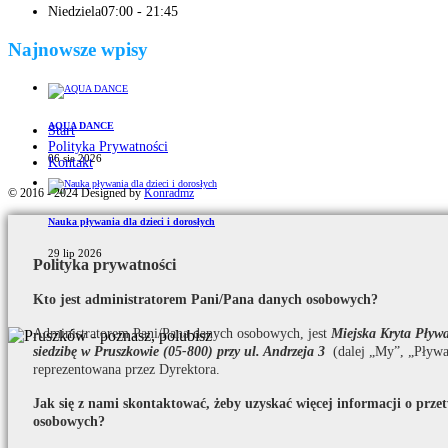
Niedziela
07:00 - 21:45
Najnowsze wpisy
AQUA DANCE
Start
Polityka Prywatności
06 sie 2026
Kontakt
© 2016 - 2024 Designed by
Konradmz
Nauka pływania dla dzieci i dorosłych
29 lip 2026
Polityka prywatności
Kto jest administratorem Pani/Pana danych osobowych?
Administratorem Pani/Pana danych osobowych, jest
Miejska Kryta Pły
siedzibę w Pruszkowie (05-800) przy ul. Andrzeja 3
(dalej „My”, „Pływa
reprezentowana przez Dyrektora.
Jak się z nami skontaktować, żeby uzyskać więcej informacji o prz
osobowych?