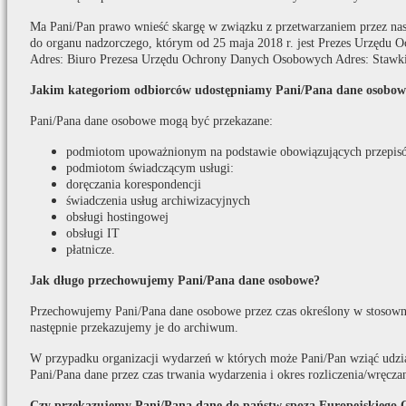
Ma Pani/Pan prawo wnieść skargę w związku z przetwarzaniem przez na
do organu nadzorczego, którym od 25 maja 2018 r. jest Prezes Urzędu
Adres: Biuro Prezesa Urzędu Ochrony Danych Osobowych Adres: Stawki
Jakim kategoriom odbiorców udostępniamy Pani/Pana dane osobow
Pani/Pana dane osobowe mogą być przekazane:
podmiotom upoważnionym na podstawie obowiązujących przepis
podmiotom świadczącym usługi:
doręczania korespondencji
świadczenia usług archiwizacyjnych
obsługi hostingowej
obsługi IT
płatnicze.
Jak długo przechowujemy Pani/Pana dane osobowe?
Przechowujemy Pani/Pana dane osobowe przez czas określony w stosown
następnie przekazujemy je do archiwum.
W przypadku organizacji wydarzeń w których może Pani/Pan wziąć udzi
Pani/Pana dane przez czas trwania wydarzenia i okres rozliczenia/wręcza
Czy przekazujemy Pani/Pana dane do państw spoza Europejskiego 