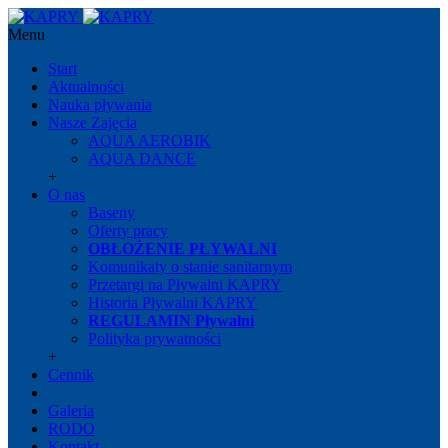
Menu
Start
Aktualności
Nauka pływania
Nasze Zajęcia
AQUA AEROBIK
AQUA DANCE
+
O nas
Baseny
Oferty pracy
OBŁOŻENIE PŁYWALNI
Komunikaty o stanie sanitarnym
Przetargi na Pływalni KAPRY
Historia Pływalni KAPRY
REGULAMIN Pływalni
Polityka prywatności
+
Cennik
Galeria
RODO
Kontakt