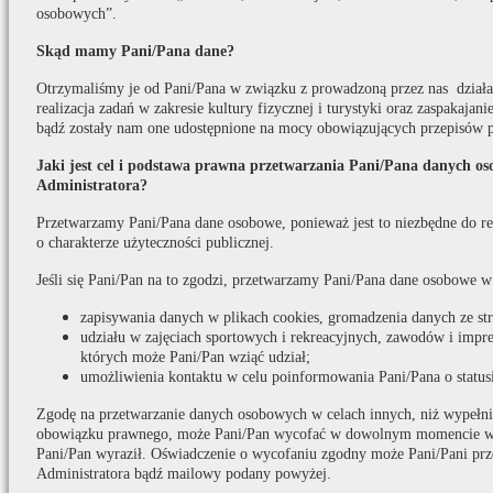
osobowych”.
Skąd mamy Pani/Pana dane?
Otrzymaliśmy je od Pani/Pana w związku z prowadzoną przez nas działaln
realizacja zadań w zakresie kultury fizycznej i turystyki oraz zaspakaja
bądź zostały nam one udostępnione na mocy obowiązujących przepisów 
Jaki jest cel i podstawa prawna przetwarzania Pani/Pana danych o
Administratora?
Przetwarzamy Pani/Pana dane osobowe, ponieważ jest to niezbędne do real
o charakterze użyteczności publicznej.
Jeśli się Pani/Pan na to zgodzi, przetwarzamy Pani/Pana dane osobowe w
zapisywania danych w plikach cookies, gromadzenia danych ze s
udziału w zajęciach sportowych i rekreacyjnych, zawodów i impr
których może Pani/Pan wziąć udział;
umożliwienia kontaktu w celu poinformowania Pani/Pana o statusi
Zgodę na przetwarzanie danych osobowych w celach innych, niż wypełni
obowiązku prawnego, może Pani/Pan wycofać w dowolnym momencie w t
Pani/Pan wyraził. Oświadczenie o wycofaniu zgodny może Pani/Pani prz
Administratora bądź mailowy podany powyżej.