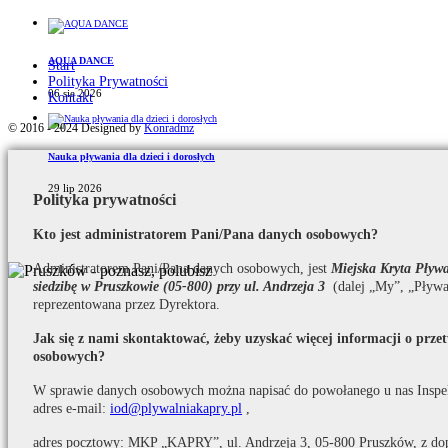
AQUA DANCE
Start
Polityka Prywatności
06 sie 2026
Kontakt
© 2016 - 2024 Designed by
Konradmz
Nauka pływania dla dzieci i dorosłych
29 lip 2026
Polityka prywatności
Kto jest administratorem Pani/Pana danych osobowych?
Administratorem Pani/Pana danych osobowych, jest
Miejska Kryta Pły
siedzibę w Pruszkowie (05-800) przy ul. Andrzeja 3
(dalej „My”, „Pływa
reprezentowana przez Dyrektora.
Jak się z nami skontaktować, żeby uzyskać więcej informacji o prz
osobowych?
W sprawie danych osobowych można napisać do powołanego u nas Inspe
adres e-mail:
iod@plywalniakapry.pl
,
adres pocztowy: MKP „KAPRY”, ul. Andrzeja 3, 05-800 Pruszków, z do