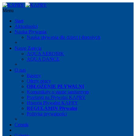
Menu
Start
Aktualności
Nauka Pływania
Nauka pływania dla dzieci i dorosłych
+
Nasze Zajęcia
AQUA AEROBIK
AQUA DANCE
+
O nas
Baseny
Oferty pracy
OBŁOŻENIE PŁYWALNI
Komunikaty o stanie sanitarnym
Przetargi na Pływalni KAPRY
Historia Pływalni KAPRY
REGULAMIN Pływalni
Polityka prywatności
+
Cennik
Galeria