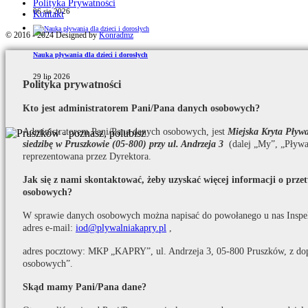
Polityka Prywatności
06 sie 2026
Kontakt
© 2016 - 2024 Designed by
Konradmz
Nauka pływania dla dzieci i dorosłych
29 lip 2026
Polityka prywatności
Kto jest administratorem Pani/Pana danych osobowych?
Administratorem Pani/Pana danych osobowych, jest
Miejska Kryta Pły
siedzibę w Pruszkowie (05-800) przy ul. Andrzeja 3
(dalej „My”, „Pływa
reprezentowana przez Dyrektora.
Jak się z nami skontaktować, żeby uzyskać więcej informacji o prz
osobowych?
W sprawie danych osobowych można napisać do powołanego u nas Inspe
adres e-mail:
iod@plywalniakapry.pl
,
adres pocztowy: MKP „KAPRY”, ul. Andrzeja 3, 05-800 Pruszków, z do
osobowych”.
Skąd mamy Pani/Pana dane?