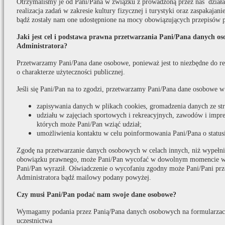
Otrzymaliśmy je od Pani/Pana w związku z prowadzoną przez nas działaln
realizacja zadań w zakresie kultury fizycznej i turystyki oraz zaspakaja
bądź zostały nam one udostępnione na mocy obowiązujących przepisów 
Jaki jest cel i podstawa prawna przetwarzania Pani/Pana danych o
Administratora?
Przetwarzamy Pani/Pana dane osobowe, ponieważ jest to niezbędne do real
o charakterze użyteczności publicznej.
Jeśli się Pani/Pan na to zgodzi, przetwarzamy Pani/Pana dane osobowe w
zapisywania danych w plikach cookies, gromadzenia danych ze s
udziału w zajęciach sportowych i rekreacyjnych, zawodów i impr
których może Pani/Pan wziąć udział;
umożliwienia kontaktu w celu poinformowania Pani/Pana o statusi
Zgodę na przetwarzanie danych osobowych w celach innych, niż wypełni
obowiązku prawnego, może Pani/Pan wycofać w dowolnym momencie w t
Pani/Pan wyraził. Oświadczenie o wycofaniu zgodny może Pani/Pani prz
Administratora bądź mailowy podany powyżej.
Czy musi Pani/Pan podać nam swoje dane osobowe?
Wymagamy podania przez Panią/Pana danych osobowych na formularzach
uczestnictwa