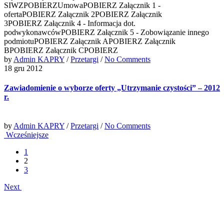
SIWZPOBIERZUmowaPOBIERZ Załącznik 1 -
ofertaPOBIERZ Załącznik 2POBIERZ Załącznik
3POBIERZ Załącznik 4 - Informacja dot.
podwykonawcówPOBIERZ Załącznik 5 - Zobowiązanie innego
podmiotuPOBIERZ Załącznik APOBIERZ Załącznik
BPOBIERZ Załącznik CPOBIERZ
by
Admin KAPRY
/
Przetargi
/
No Comments
18 gru 2012
Zawiadomienie o wyborze oferty „Utrzymanie czystości” – 2012
r.
by
Admin KAPRY
/
Przetargi
/
No Comments
Wcześniejsze
1
2
3
Next