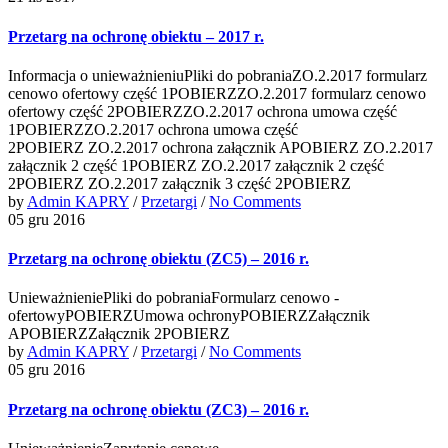
Przetarg na ochronę obiektu – 2017 r.
Informacja o unieważnieniuPliki do pobraniaZO.2.2017 formularz
cenowo ofertowy część 1POBIERZZO.2.2017 formularz cenowo
ofertowy część 2POBIERZZO.2.2017 ochrona umowa część
1POBIERZZO.2.2017 ochrona umowa część
2POBIERZ ZO.2.2017 ochrona załącznik APOBIERZ ZO.2.2017
załącznik 2 część 1POBIERZ ZO.2.2017 załącznik 2 część
2POBIERZ ZO.2.2017 załącznik 3 część 2POBIERZ
by
Admin KAPRY
/
Przetargi
/
No Comments
05 gru 2016
Przetarg na ochronę obiektu (ZC5) – 2016 r.
UnieważnieniePliki do pobraniaFormularz cenowo -
ofertowyPOBIERZUmowa ochronyPOBIERZZałącznik
APOBIERZZałącznik 2POBIERZ
by
Admin KAPRY
/
Przetargi
/
No Comments
05 gru 2016
Przetarg na ochronę obiektu (ZC3) – 2016 r.