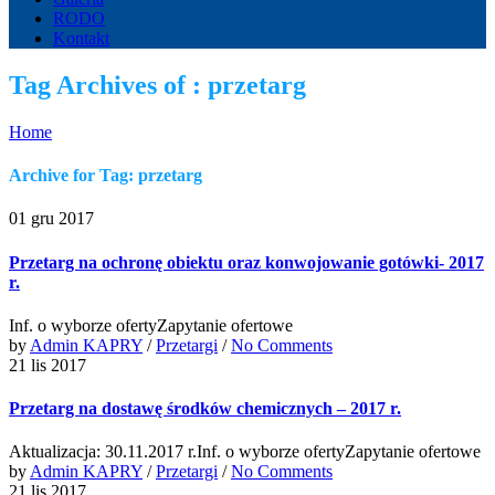
RODO
Kontakt
Tag Archives of : przetarg
Home
Archive for Tag: przetarg
01 gru 2017
Przetarg na ochronę obiektu oraz konwojowanie gotówki- 2017
r.
Inf. o wyborze ofertyZapytanie ofertowe
by
Admin KAPRY
/
Przetargi
/
No Comments
21 lis 2017
Przetarg na dostawę środków chemicznych – 2017 r.
Aktualizacja: 30.11.2017 r.Inf. o wyborze ofertyZapytanie ofertowe
by
Admin KAPRY
/
Przetargi
/
No Comments
21 lis 2017