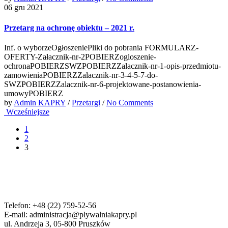
06 gru 2021
Przetarg na ochronę obiektu – 2021 r.
Inf. o wyborzeOgłoszeniePliki do pobrania FORMULARZ-
OFERTY-Załacznik-nr-2POBIERZogloszenie-
ochronaPOBIERZSWZPOBIERZZalacznik-nr-1-opis-przedmiotu-
zamowieniaPOBIERZZalacznik-nr-3-4-5-7-do-
SWZPOBIERZZalacznik-nr-6-projektowane-postanowienia-
umowyPOBIERZ
by
Admin KAPRY
/
Przetargi
/
No Comments
Wcześniejsze
1
2
3
Telefon: +48 (22) 759-52-56
E-mail: administracja@plywalniakapry.pl
ul. Andrzeja 3, 05-800 Pruszków