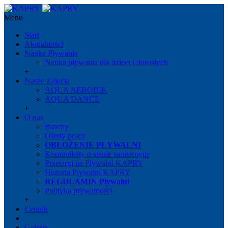
Menu
Start
Aktualności
Nauka Pływania
Nauka pływania dla dzieci i dorosłych
+
Nasze Zajęcia
AQUA AEROBIK
AQUA DANCE
+
O nas
Baseny
Oferty pracy
OBŁOŻENIE PŁYWALNI
Komunikaty o stanie sanitarnym
Przetargi na Pływalni KAPRY
Historia Pływalni KAPRY
REGULAMIN Pływalni
Polityka prywatności
+
Cennik
Galeria