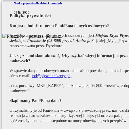
Nauka pływania dla dzieci i dorosłych
29 lip 2026
Polityka prywatności
Kto jest administratorem Pani/Pana danych osobowych?
Administratorem Pani/Pana danych osobowych, jest
Miejska Kryta Pły
siedzibę w Pruszkowie (05-800) przy ul. Andrzeja 3
(dalej „My”, „Pływa
reprezentowana przez Dyrektora.
Jak się z nami skontaktować, żeby uzyskać więcej informacji o prz
osobowych?
W sprawie danych osobowych można napisać do powołanego u nas Inspe
adres e-mail:
iod@plywalniakapry.pl
,
adres pocztowy: MKP „KAPRY”, ul. Andrzeja 3, 05-800 Pruszków, z do
osobowych”.
Skąd mamy Pani/Pana dane?
Otrzymaliśmy je od Pani/Pana w związku z prowadzoną przez nas działaln
realizacja zadań w zakresie kultury fizycznej i turystyki oraz zaspakaja
bądź zostały nam one udostępnione na mocy obowiązujących przepisów 