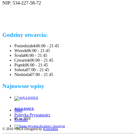
NIP: 534-227-58-72
Godziny otwarcia:
Poniedziałek
06:00 - 21:45
Wtorek
06:00 - 21:45
Środa
06:00 - 21:45
Czwartek
06:00 - 21:45
Piątek
06:00 - 21:45
Sobota
07:00 - 21:45
Niedziela
07:00 - 21:45
Najnowsze wpisy
AQUA DANCE
Start
Polityka Prywatności
06 sie 2026
Kontakt
© 2016 - 2024 Designed by
Konradmz