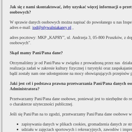
Jak się z nami skontaktować, żeby uzyskać więcej informacji o prz
osobowych?
W sprawie danych osobowych można napisać do powołanego u nas Inspe
adres e-mail:
iod@plywalniakapry.pl
,
adres pocztowy: MKP „KAPRY”, ul. Andrzeja 3, 05-800 Pruszków, z do
osobowych”.
Skąd mamy Pani/Pana dane?
Otrzymaliśmy je od Pani/Pana w związku z prowadzoną przez nas działaln
realizacja zadań w zakresie kultury fizycznej i turystyki oraz zaspakaja
bądź zostały nam one udostępnione na mocy obowiązujących przepisów 
Jaki jest cel i podstawa prawna przetwarzania Pani/Pana danych o
Administratora?
Przetwarzamy Pani/Pana dane osobowe, ponieważ jest to niezbędne do real
o charakterze użyteczności publicznej.
Jeśli się Pani/Pan na to zgodzi, przetwarzamy Pani/Pana dane osobowe w
zapisywania danych w plikach cookies, gromadzenia danych ze s
udziału w zajęciach sportowych i rekreacyjnych, zawodów i impr