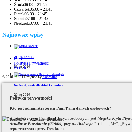
Środa
06:00 - 21:45
Czwartek
06:00 - 21:45
Piątek
06:00 - 21:45
Sobota
07:00 - 21:45
Niedziela
07:00 - 21:45
Najnowsze wpisy
AQUA DANCE
Start
Polityka Prywatności
29 lip 2026
Kontakt
© 2016 - 2024 Designed by
Konradmz
Nauka pływania dla dzieci i dorosłych
29 lip 2026
Polityka prywatności
Kto jest administratorem Pani/Pana danych osobowych?
Administratorem Pani/Pana danych osobowych, jest
Miejska Kryta Pły
siedzibę w Pruszkowie (05-800) przy ul. Andrzeja 3
(dalej „My”, „Pływa
reprezentowana przez Dyrektora.