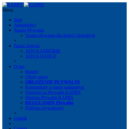
Menu
Start
Aktualności
Nauka Pływania
Nauka pływania dla dzieci i dorosłych
+
Nasze Zajęcia
AQUA AEROBIK
AQUA DANCE
+
O nas
Baseny
Oferty pracy
OBŁOŻENIE PŁYWALNI
Komunikaty o stanie sanitarnym
Przetargi na Pływalni KAPRY
Historia Pływalni KAPRY
REGULAMIN Pływalni
Polityka prywatności
+
Cennik
Galeria