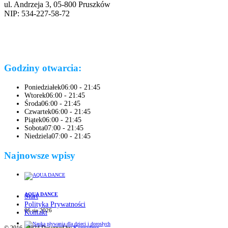
ul. Andrzeja 3, 05-800 Pruszków
NIP: 534-227-58-72
Godziny otwarcia:
Poniedziałek
06:00 - 21:45
Wtorek
06:00 - 21:45
Środa
06:00 - 21:45
Czwartek
06:00 - 21:45
Piątek
06:00 - 21:45
Sobota
07:00 - 21:45
Niedziela
07:00 - 21:45
Najnowsze wpisy
AQUA DANCE
Start
Polityka Prywatności
06 sie 2026
Kontakt