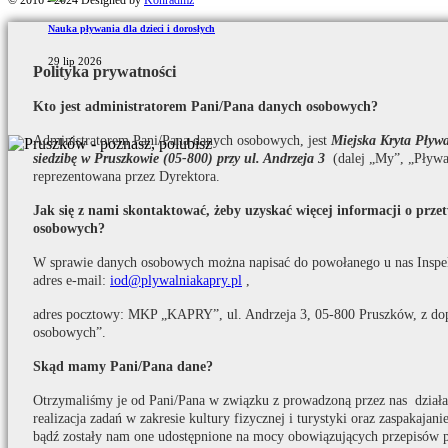
© 2016 - 2024 Designed by
Konradmz
Nauka pływania dla dzieci i dorosłych
29 lip 2026
Polityka prywatności
Kto jest administratorem Pani/Pana danych osobowych?
Administratorem Pani/Pana danych osobowych, jest
Miejska Kryta Pły
siedzibę w Pruszkowie (05-800) przy ul. Andrzeja 3
(dalej „My”, „Pływa
reprezentowana przez Dyrektora.
Jak się z nami skontaktować, żeby uzyskać więcej informacji o prz
osobowych?
W sprawie danych osobowych można napisać do powołanego u nas Inspe
adres e-mail:
iod@plywalniakapry.pl
,
adres pocztowy: MKP „KAPRY”, ul. Andrzeja 3, 05-800 Pruszków, z do
osobowych”.
Skąd mamy Pani/Pana dane?
Otrzymaliśmy je od Pani/Pana w związku z prowadzoną przez nas działaln
realizacja zadań w zakresie kultury fizycznej i turystyki oraz zaspakaja
bądź zostały nam one udostępnione na mocy obowiązujących przepisów 