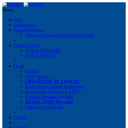
Menu
Start
Aktualności
Nauka Pływania
Nauka pływania dla dzieci i dorosłych
+
Nasze Zajęcia
AQUA AEROBIK
AQUA DANCE
+
O nas
Baseny
Oferty pracy
OBŁOŻENIE PŁYWALNI
Komunikaty o stanie sanitarnym
Przetargi na Pływalni KAPRY
Historia Pływalni KAPRY
REGULAMIN Pływalni
Polityka prywatności
+
Cennik
Galeria