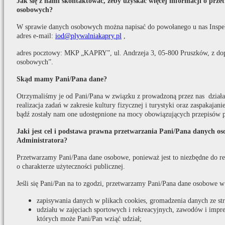
Jak się z nami skontaktować, żeby uzyskać więcej informacji o prz
osobowych?
W sprawie danych osobowych można napisać do powołanego u nas Inspe
adres e-mail:
iod@plywalniakapry.pl
,
adres pocztowy: MKP „KAPRY”, ul. Andrzeja 3, 05-800 Pruszków, z do
osobowych”.
Skąd mamy Pani/Pana dane?
Otrzymaliśmy je od Pani/Pana w związku z prowadzoną przez nas działaln
realizacja zadań w zakresie kultury fizycznej i turystyki oraz zaspakaja
bądź zostały nam one udostępnione na mocy obowiązujących przepisów 
Jaki jest cel i podstawa prawna przetwarzania Pani/Pana danych o
Administratora?
Przetwarzamy Pani/Pana dane osobowe, ponieważ jest to niezbędne do real
o charakterze użyteczności publicznej.
Jeśli się Pani/Pan na to zgodzi, przetwarzamy Pani/Pana dane osobowe w
zapisywania danych w plikach cookies, gromadzenia danych ze s
udziału w zajęciach sportowych i rekreacyjnych, zawodów i impr
których może Pani/Pan wziąć udział;