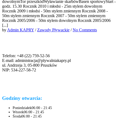
dowolnymTor przeszkódWyławianie skarbówBasen sportowyStart -
godz. 15.30 Rocznik 2010 i młodsi - 25m stylem dowolnym
Rocznik 2009 i młodsi - 50m stylem zmiennym Rocznik 2008 -
50m stylem zmiennym Rocznik 2007 - 50m stylem zmiennym
Rocznik 2005/2006 - 50m stylem dowolnym Rocznik 2005/2006
[...]
by
Admin KAPRY
/
Zawody Pływackie
/
No Comments
Telefon: +48 (22) 759-52-56
E-mail: administracja@plywalniakapry.pl
ul. Andrzeja 3, 05-800 Pruszków
NIP: 534-227-58-72
Godziny otwarcia:
Poniedziałek
06:00 - 21:45
Wtorek
06:00 - 21:45
Środa
06:00 - 21:45