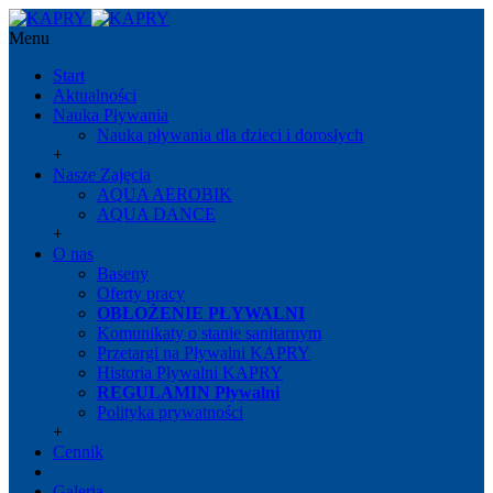
Menu
Start
Aktualności
Nauka Pływania
Nauka pływania dla dzieci i dorosłych
+
Nasze Zajęcia
AQUA AEROBIK
AQUA DANCE
+
O nas
Baseny
Oferty pracy
OBŁOŻENIE PŁYWALNI
Komunikaty o stanie sanitarnym
Przetargi na Pływalni KAPRY
Historia Pływalni KAPRY
REGULAMIN Pływalni
Polityka prywatności
+
Cennik
Galeria