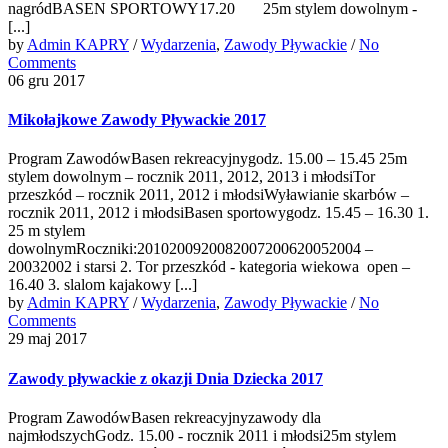
nagródBASEN SPORTOWY17.20 25m stylem dowolnym -
[...]
by
Admin KAPRY
/
Wydarzenia
,
Zawody Pływackie
/
No
Comments
06 gru 2017
Mikołajkowe Zawody Pływackie 2017
Program ZawodówBasen rekreacyjnygodz. 15.00 – 15.45 25m
stylem dowolnym – rocznik 2011, 2012, 2013 i młodsiTor
przeszkód – rocznik 2011, 2012 i młodsiWyławianie skarbów –
rocznik 2011, 2012 i młodsiBasen sportowygodz. 15.45 – 16.30 1.
25 m stylem
dowolnymRoczniki:2010200920082007200620052004 –
20032002 i starsi 2. Tor przeszkód - kategoria wiekowa open –
16.40 3. slalom kajakowy [...]
by
Admin KAPRY
/
Wydarzenia
,
Zawody Pływackie
/
No
Comments
29 maj 2017
Zawody pływackie z okazji Dnia Dziecka 2017
Program ZawodówBasen rekreacyjnyzawody dla
najmłodszychGodz. 15.00 - rocznik 2011 i młodsi25m stylem