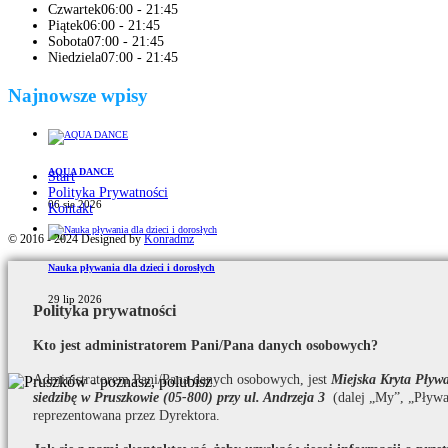
Czwartek
06:00 - 21:45
Piątek
06:00 - 21:45
Sobota
07:00 - 21:45
Niedziela
07:00 - 21:45
Najnowsze wpisy
AQUA DANCE
Start
Polityka Prywatności
06 sie 2026
Kontakt
© 2016 - 2024 Designed by
Konradmz
Nauka pływania dla dzieci i dorosłych
29 lip 2026
Polityka prywatności
Kto jest administratorem Pani/Pana danych osobowych?
Administratorem Pani/Pana danych osobowych, jest
Miejska Kryta Pły
siedzibę w Pruszkowie (05-800) przy ul. Andrzeja 3
(dalej „My”, „Pływa
reprezentowana przez Dyrektora.