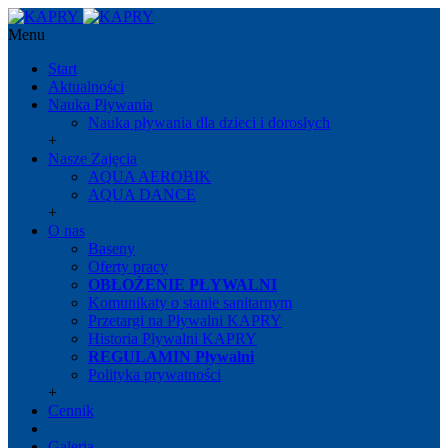
Menu
Start
Aktualności
Nauka Pływania
Nauka pływania dla dzieci i dorosłych
+
Nasze Zajęcia
AQUA AEROBIK
AQUA DANCE
+
O nas
Baseny
Oferty pracy
OBŁOŻENIE PŁYWALNI
Komunikaty o stanie sanitarnym
Przetargi na Pływalni KAPRY
Historia Pływalni KAPRY
REGULAMIN Pływalni
Polityka prywatności
+
Cennik
Galeria