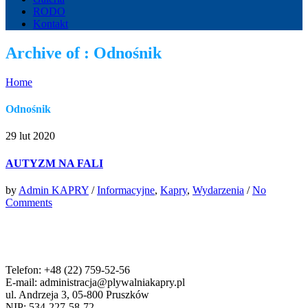
RODO
Kontakt
Archive of : Odnośnik
Home
Odnośnik
29 lut 2020
AUTYZM NA FALI
by
Admin KAPRY
/
Informacyjne
,
Kapry
,
Wydarzenia
/
No
Comments
Telefon: +48 (22) 759-52-56
E-mail: administracja@plywalniakapry.pl
ul. Andrzeja 3, 05-800 Pruszków
NIP: 534-227-58-72