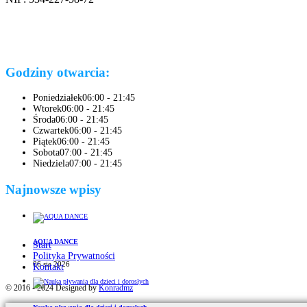
Godziny otwarcia:
Poniedziałek
06:00 - 21:45
Wtorek
06:00 - 21:45
Środa
06:00 - 21:45
Czwartek
06:00 - 21:45
Piątek
06:00 - 21:45
Sobota
07:00 - 21:45
Niedziela
07:00 - 21:45
Najnowsze wpisy
AQUA DANCE
Start
Polityka Prywatności
06 sie 2026
Kontakt
© 2016 - 2024 Designed by
Konradmz