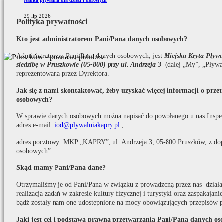
Nauka pływania dla dzieci i dorosłych
29 lip 2026
Polityka prywatności
Kto jest administratorem Pani/Pana danych osobowych?
Administratorem Pani/Pana danych osobowych, jest
Miejska Kryta Pły
siedzibę w Pruszkowie (05-800) przy ul. Andrzeja 3
(dalej „My”, „Pływa
reprezentowana przez Dyrektora.
Jak się z nami skontaktować, żeby uzyskać więcej informacji o prz
osobowych?
W sprawie danych osobowych można napisać do powołanego u nas Inspe
adres e-mail:
iod@plywalniakapry.pl
,
adres pocztowy: MKP „KAPRY”, ul. Andrzeja 3, 05-800 Pruszków, z do
osobowych”.
Skąd mamy Pani/Pana dane?
Otrzymaliśmy je od Pani/Pana w związku z prowadzoną przez nas działaln
realizacja zadań w zakresie kultury fizycznej i turystyki oraz zaspakaja
bądź zostały nam one udostępnione na mocy obowiązujących przepisów 
Jaki jest cel i podstawa prawna przetwarzania Pani/Pana danych o