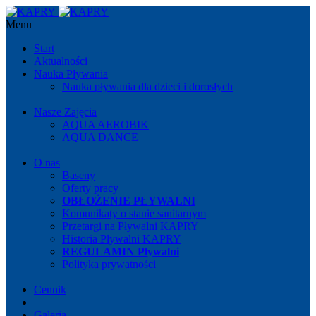
Menu
Start
Aktualności
Nauka Pływania
Nauka pływania dla dzieci i dorosłych
+
Nasze Zajęcia
AQUA AEROBIK
AQUA DANCE
+
O nas
Baseny
Oferty pracy
OBŁOŻENIE PŁYWALNI
Komunikaty o stanie sanitarnym
Przetargi na Pływalni KAPRY
Historia Pływalni KAPRY
REGULAMIN Pływalni
Polityka prywatności
+
Cennik
Galeria