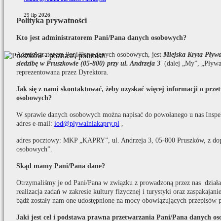
29 lip 2026
Polityka prywatności
Kto jest administratorem Pani/Pana danych osobowych?
Administratorem Pani/Pana danych osobowych, jest
Miejska Kryta Pły
siedzibę w Pruszkowie (05-800) przy ul. Andrzeja 3
(dalej „My”, „Pływa
reprezentowana przez Dyrektora.
Jak się z nami skontaktować, żeby uzyskać więcej informacji o prz
osobowych?
W sprawie danych osobowych można napisać do powołanego u nas Inspe
adres e-mail:
iod@plywalniakapry.pl
,
adres pocztowy: MKP „KAPRY”, ul. Andrzeja 3, 05-800 Pruszków, z do
osobowych”.
Skąd mamy Pani/Pana dane?
Otrzymaliśmy je od Pani/Pana w związku z prowadzoną przez nas działaln
realizacja zadań w zakresie kultury fizycznej i turystyki oraz zaspakaja
bądź zostały nam one udostępnione na mocy obowiązujących przepisów 
Jaki jest cel i podstawa prawna przetwarzania Pani/Pana danych o