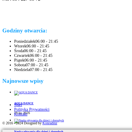
Godziny otwarcia:
Poniedziałek
06:00 - 21:45
Wtorek
06:00 - 21:45
Środa
06:00 - 21:45
Czwartek
06:00 - 21:45
Piątek
06:00 - 21:45
Sobota
07:00 - 21:45
Niedziela
07:00 - 21:45
Najnowsze wpisy
AQUA DANCE
Start
Polityka Prywatności
29 lip 2026
Kontakt
© 2016 - 2024 Designed by
Konradmz
Nauka pływania dla dzieci i dorosłych