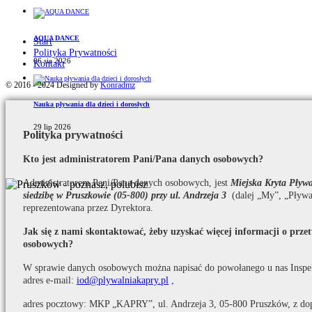
AQUA DANCE
Start
Polityka Prywatności
06 sie 2026
Kontakt
© 2016 - 2024 Designed by
Konradmz
Nauka pływania dla dzieci i dorosłych
29 lip 2026
Polityka prywatności
Kto jest administratorem Pani/Pana danych osobowych?
Administratorem Pani/Pana danych osobowych, jest
Miejska Kryta Pły
siedzibę w Pruszkowie (05-800) przy ul. Andrzeja 3
(dalej „My”, „Pływa
reprezentowana przez Dyrektora.
Jak się z nami skontaktować, żeby uzyskać więcej informacji o prz
osobowych?
W sprawie danych osobowych można napisać do powołanego u nas Inspe
adres e-mail:
iod@plywalniakapry.pl
,
adres pocztowy: MKP „KAPRY”, ul. Andrzeja 3, 05-800 Pruszków, z do