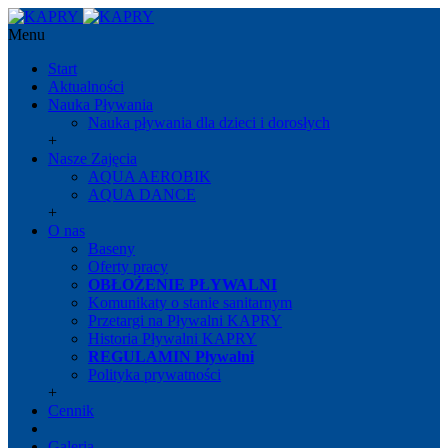
Menu
Start
Aktualności
Nauka Pływania
Nauka pływania dla dzieci i dorosłych
+
Nasze Zajęcia
AQUA AEROBIK
AQUA DANCE
+
O nas
Baseny
Oferty pracy
OBŁOŻENIE PŁYWALNI
Komunikaty o stanie sanitarnym
Przetargi na Pływalni KAPRY
Historia Pływalni KAPRY
REGULAMIN Pływalni
Polityka prywatności
+
Cennik
Galeria