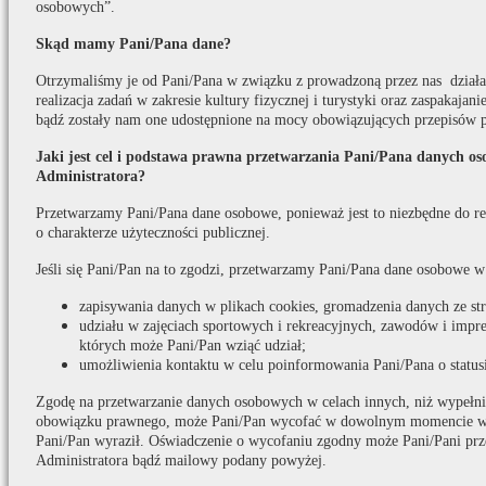
osobowych”.
Skąd mamy Pani/Pana dane?
Otrzymaliśmy je od Pani/Pana w związku z prowadzoną przez nas działaln
realizacja zadań w zakresie kultury fizycznej i turystyki oraz zaspakaja
bądź zostały nam one udostępnione na mocy obowiązujących przepisów 
Jaki jest cel i podstawa prawna przetwarzania Pani/Pana danych o
Administratora?
Przetwarzamy Pani/Pana dane osobowe, ponieważ jest to niezbędne do real
o charakterze użyteczności publicznej.
Jeśli się Pani/Pan na to zgodzi, przetwarzamy Pani/Pana dane osobowe w
zapisywania danych w plikach cookies, gromadzenia danych ze s
udziału w zajęciach sportowych i rekreacyjnych, zawodów i impr
których może Pani/Pan wziąć udział;
umożliwienia kontaktu w celu poinformowania Pani/Pana o statusi
Zgodę na przetwarzanie danych osobowych w celach innych, niż wypełni
obowiązku prawnego, może Pani/Pan wycofać w dowolnym momencie w t
Pani/Pan wyraził. Oświadczenie o wycofaniu zgodny może Pani/Pani prz
Administratora bądź mailowy podany powyżej.