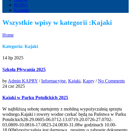
RODO
Kontakt
Wszystkie wpisy w kategorii :Kajaki
Home
Kategoria: Kajaki
14 lip 2025
Szkoła Pływania 2025
by
Admin KAPRY
/
Informacyjne
,
Kajaki
,
Kapry
/
No Comments
24 cze 2025
Kajaki w Parku Potulickich 2025
W najbliższą sobotę startujemy z mobilną wypożyczalnią sprzętu
wodnego.Kajaki i rowery wodne czekać będą na Państwa w Parku
Potulickich28-29.0605-06.0712-13.0719-20.0726-27.0702-
03.0809-10.0816-17.0823-24.0830-31.08w godzinach 10.00-
18.00Wypożyczalnia jest darmowa , prosimy o zabranie dokumentu