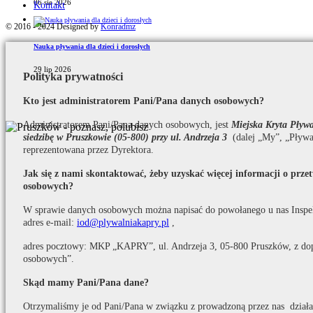
06 sie 2026
Kontakt
© 2016 - 2024 Designed by
Konradmz
Nauka pływania dla dzieci i dorosłych
29 lip 2026
Polityka prywatności
Kto jest administratorem Pani/Pana danych osobowych?
Administratorem Pani/Pana danych osobowych, jest
Miejska Kryta Pły
siedzibę w Pruszkowie (05-800) przy ul. Andrzeja 3
(dalej „My”, „Pływa
reprezentowana przez Dyrektora.
Jak się z nami skontaktować, żeby uzyskać więcej informacji o prz
osobowych?
W sprawie danych osobowych można napisać do powołanego u nas Inspe
adres e-mail:
iod@plywalniakapry.pl
,
adres pocztowy: MKP „KAPRY”, ul. Andrzeja 3, 05-800 Pruszków, z do
osobowych”.
Skąd mamy Pani/Pana dane?
Otrzymaliśmy je od Pani/Pana w związku z prowadzoną przez nas działaln