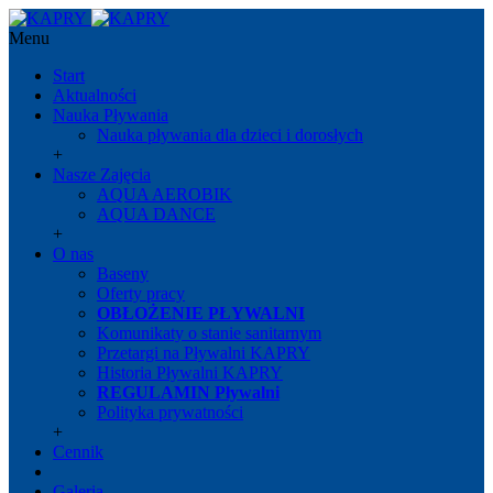
Menu
Start
Aktualności
Nauka Pływania
Nauka pływania dla dzieci i dorosłych
+
Nasze Zajęcia
AQUA AEROBIK
AQUA DANCE
+
O nas
Baseny
Oferty pracy
OBŁOŻENIE PŁYWALNI
Komunikaty o stanie sanitarnym
Przetargi na Pływalni KAPRY
Historia Pływalni KAPRY
REGULAMIN Pływalni
Polityka prywatności
+
Cennik
Galeria