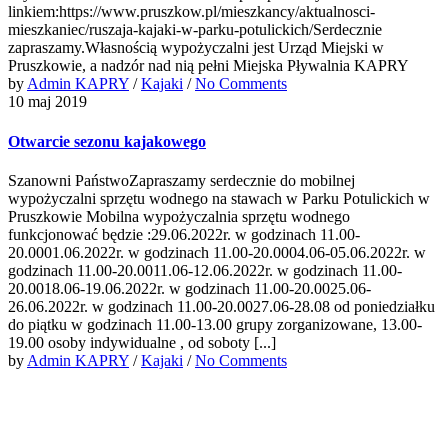
linkiem:https://www.pruszkow.pl/mieszkancy/aktualnosci-
mieszkaniec/ruszaja-kajaki-w-parku-potulickich/Serdecznie
zapraszamy.Własnością wypożyczalni jest Urząd Miejski w
Pruszkowie, a nadzór nad nią pełni Miejska Pływalnia KAPRY
by
Admin KAPRY
/
Kajaki
/
No Comments
10 maj 2019
Otwarcie sezonu kajakowego
Szanowni PaństwoZapraszamy serdecznie do mobilnej
wypożyczalni sprzętu wodnego na stawach w Parku Potulickich w
Pruszkowie Mobilna wypożyczalnia sprzętu wodnego
funkcjonować będzie :29.06.2022r. w godzinach 11.00-
20.0001.06.2022r. w godzinach 11.00-20.0004.06-05.06.2022r. w
godzinach 11.00-20.0011.06-12.06.2022r. w godzinach 11.00-
20.0018.06-19.06.2022r. w godzinach 11.00-20.0025.06-
26.06.2022r. w godzinach 11.00-20.0027.06-28.08 od poniedziałku
do piątku w godzinach 11.00-13.00 grupy zorganizowane, 13.00-
19.00 osoby indywidualne , od soboty [...]
by
Admin KAPRY
/
Kajaki
/
No Comments