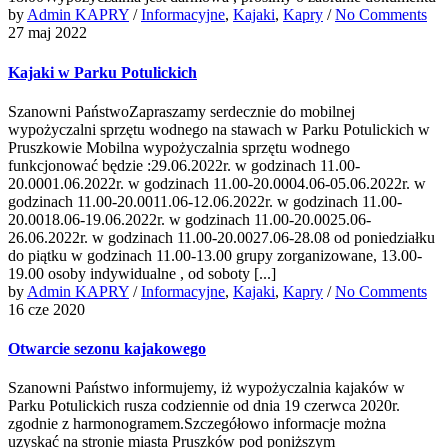
by
Admin KAPRY
/
Informacyjne
,
Kajaki
,
Kapry
/
No Comments
27 maj 2022
Kajaki w Parku Potulickich
Szanowni PaństwoZapraszamy serdecznie do mobilnej
wypożyczalni sprzętu wodnego na stawach w Parku Potulickich w
Pruszkowie Mobilna wypożyczalnia sprzętu wodnego
funkcjonować będzie :29.06.2022r. w godzinach 11.00-
20.0001.06.2022r. w godzinach 11.00-20.0004.06-05.06.2022r. w
godzinach 11.00-20.0011.06-12.06.2022r. w godzinach 11.00-
20.0018.06-19.06.2022r. w godzinach 11.00-20.0025.06-
26.06.2022r. w godzinach 11.00-20.0027.06-28.08 od poniedziałku
do piątku w godzinach 11.00-13.00 grupy zorganizowane, 13.00-
19.00 osoby indywidualne , od soboty [...]
by
Admin KAPRY
/
Informacyjne
,
Kajaki
,
Kapry
/
No Comments
16 cze 2020
Otwarcie sezonu kajakowego
Szanowni Państwo informujemy, iż wypożyczalnia kajaków w
Parku Potulickich rusza codziennie od dnia 19 czerwca 2020r.
zgodnie z harmonogramem.Szczegółowo informacje można
uzyskać na stronie miasta Pruszków pod poniższym