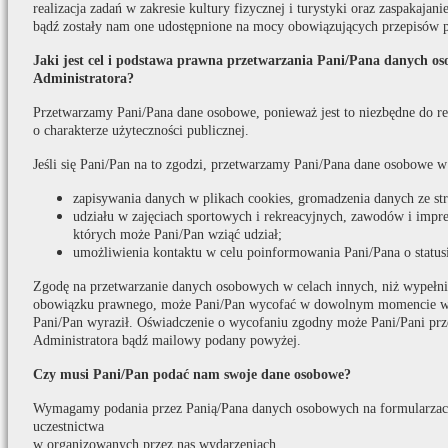
realizacja zadań w zakresie kultury fizycznej i turystyki oraz zaspakaja
bądź zostały nam one udostępnione na mocy obowiązujących przepisów 
Jaki jest cel i podstawa prawna przetwarzania Pani/Pana danych o
Administratora?
Przetwarzamy Pani/Pana dane osobowe, ponieważ jest to niezbędne do real
o charakterze użyteczności publicznej.
Jeśli się Pani/Pan na to zgodzi, przetwarzamy Pani/Pana dane osobowe w
zapisywania danych w plikach cookies, gromadzenia danych ze s
udziału w zajęciach sportowych i rekreacyjnych, zawodów i impr
których może Pani/Pan wziąć udział;
umożliwienia kontaktu w celu poinformowania Pani/Pana o statusi
Zgodę na przetwarzanie danych osobowych w celach innych, niż wypełni
obowiązku prawnego, może Pani/Pan wycofać w dowolnym momencie w t
Pani/Pan wyraził. Oświadczenie o wycofaniu zgodny może Pani/Pani prz
Administratora bądź mailowy podany powyżej.
Czy musi Pani/Pan podać nam swoje dane osobowe?
Wymagamy podania przez Panią/Pana danych osobowych na formularzach
uczestnictwa
w organizowanych przez nas wydarzeniach.