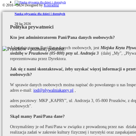
© 2016 - 2024 Designed by
Konradmz
Nauka pływania dla dzieci i dorosłych
29 lip 2026
Polityka prywatności
Kto jest administratorem Pani/Pana danych osobowych?
Administratorem Pani/Pana danych osobowych, jest
Miejska Kryta Pły
siedzibę w Pruszkowie (05-800) przy ul. Andrzeja 3
(dalej „My”, „Pływa
reprezentowana przez Dyrektora.
Jak się z nami skontaktować, żeby uzyskać więcej informacji o prz
osobowych?
W sprawie danych osobowych można napisać do powołanego u nas Inspe
adres e-mail:
iod@plywalniakapry.pl
,
adres pocztowy: MKP „KAPRY”, ul. Andrzeja 3, 05-800 Pruszków, z do
osobowych”.
Skąd mamy Pani/Pana dane?
Otrzymaliśmy je od Pani/Pana w związku z prowadzoną przez nas działaln
realizacja zadań w zakresie kultury fizycznej i turystyki oraz zaspakaja