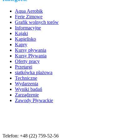
Aqua Aerobik
Ferie Zimowe
Grafik wolnych torów
Informacyjne
Kajaki
Kąpielisko
Kapry
Kursy pływania
Kursy Pływania
Oferty pracy
Przetargi
siatkówka plażowa
Techniczne
Wydarzenia
Wyniki badań
Zarządzenie
Zawody Pływackie
Telefon: +48 (22) 759-52-56