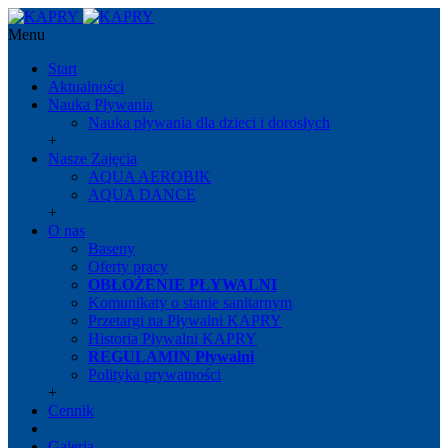
Menu
Start
Aktualności
Nauka Pływania
Nauka pływania dla dzieci i dorosłych
+
Nasze Zajęcia
AQUA AEROBIK
AQUA DANCE
+
O nas
Baseny
Oferty pracy
OBŁOŻENIE PŁYWALNI
Komunikaty o stanie sanitarnym
Przetargi na Pływalni KAPRY
Historia Pływalni KAPRY
REGULAMIN Pływalni
Polityka prywatności
+
Cennik
Galeria