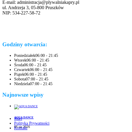
E-mail: administracja@plywalniakapry.pl
ul. Andrzeja 3, 05-800 Pruszków
NIP: 534-227-58-72
Godziny otwarcia:
Poniedziałek
06:00 - 21:45
Wtorek
06:00 - 21:45
Środa
06:00 - 21:45
Czwartek
06:00 - 21:45
Piątek
06:00 - 21:45
Sobota
07:00 - 21:45
Niedziela
07:00 - 21:45
Najnowsze wpisy
AQUA DANCE
Start
Polityka Prywatności
06 sie 2026
Kontakt