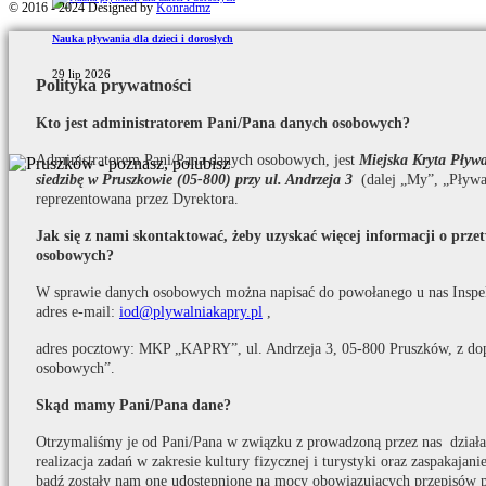
© 2016 - 2024 Designed by
Konradmz
Nauka pływania dla dzieci i dorosłych
29 lip 2026
Polityka prywatności
Kto jest administratorem Pani/Pana danych osobowych?
Administratorem Pani/Pana danych osobowych, jest
Miejska Kryta Pły
siedzibę w Pruszkowie (05-800) przy ul. Andrzeja 3
(dalej „My”, „Pływa
reprezentowana przez Dyrektora.
Jak się z nami skontaktować, żeby uzyskać więcej informacji o prz
osobowych?
W sprawie danych osobowych można napisać do powołanego u nas Inspe
adres e-mail:
iod@plywalniakapry.pl
,
adres pocztowy: MKP „KAPRY”, ul. Andrzeja 3, 05-800 Pruszków, z do
osobowych”.
Skąd mamy Pani/Pana dane?
Otrzymaliśmy je od Pani/Pana w związku z prowadzoną przez nas działaln
realizacja zadań w zakresie kultury fizycznej i turystyki oraz zaspakaja
bądź zostały nam one udostępnione na mocy obowiązujących przepisów 