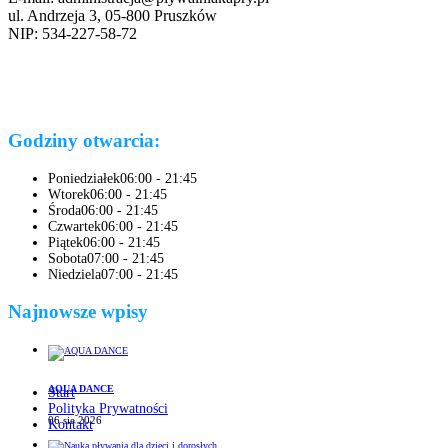
ul. Andrzeja 3, 05-800 Pruszków
NIP: 534-227-58-72
Godziny otwarcia:
Poniedziałek
06:00 - 21:45
Wtorek
06:00 - 21:45
Środa
06:00 - 21:45
Czwartek
06:00 - 21:45
Piątek
06:00 - 21:45
Sobota
07:00 - 21:45
Niedziela
07:00 - 21:45
Najnowsze wpisy
AQUA DANCE
Start
Polityka Prywatności
06 sie 2026
Kontakt