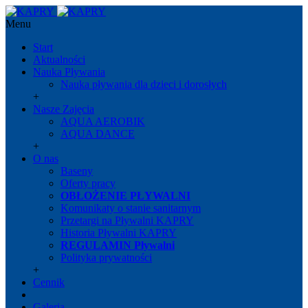
Menu
Start
Aktualności
Nauka Pływania
Nauka pływania dla dzieci i dorosłych
+
Nasze Zajęcia
AQUA AEROBIK
AQUA DANCE
+
O nas
Baseny
Oferty pracy
OBŁOŻENIE PŁYWALNI
Komunikaty o stanie sanitarnym
Przetargi na Pływalni KAPRY
Historia Pływalni KAPRY
REGULAMIN Pływalni
Polityka prywatności
+
Cennik
Galeria