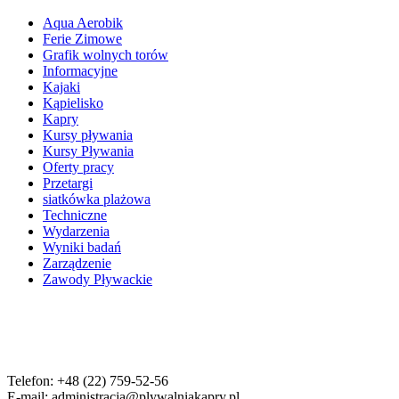
Aqua Aerobik
Ferie Zimowe
Grafik wolnych torów
Informacyjne
Kajaki
Kąpielisko
Kapry
Kursy pływania
Kursy Pływania
Oferty pracy
Przetargi
siatkówka plażowa
Techniczne
Wydarzenia
Wyniki badań
Zarządzenie
Zawody Pływackie
Telefon: +48 (22) 759-52-56
E-mail: administracja@plywalniakapry.pl