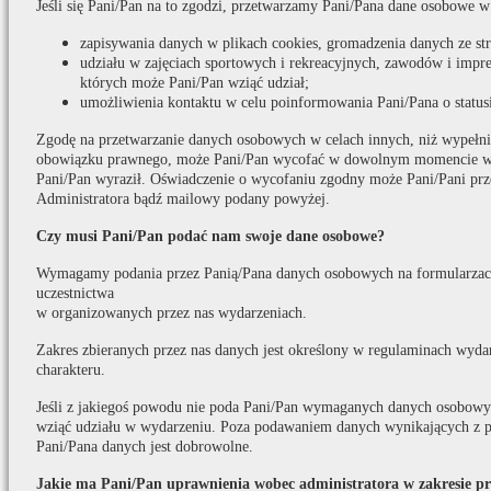
Jeśli się Pani/Pan na to zgodzi, przetwarzamy Pani/Pana dane osobowe w
zapisywania danych w plikach cookies, gromadzenia danych ze s
udziału w zajęciach sportowych i rekreacyjnych, zawodów i impr
których może Pani/Pan wziąć udział;
umożliwienia kontaktu w celu poinformowania Pani/Pana o statusi
Zgodę na przetwarzanie danych osobowych w celach innych, niż wypełni
obowiązku prawnego, może Pani/Pan wycofać w dowolnym momencie w t
Pani/Pan wyraził. Oświadczenie o wycofaniu zgodny może Pani/Pani prz
Administratora bądź mailowy podany powyżej.
Czy musi Pani/Pan podać nam swoje dane osobowe?
Wymagamy podania przez Panią/Pana danych osobowych na formularzach
uczestnictwa
w organizowanych przez nas wydarzeniach.
Zakres zbieranych przez nas danych jest określony w regulaminach wydar
charakteru.
Jeśli z jakiegoś powodu nie poda Pani/Pan wymaganych danych osobowych
wziąć udziału w wydarzeniu. Poza podawaniem danych wynikających z p
Pani/Pana danych jest dobrowolne.
Jakie ma Pani/Pan uprawnienia wobec administratora w zakresie p