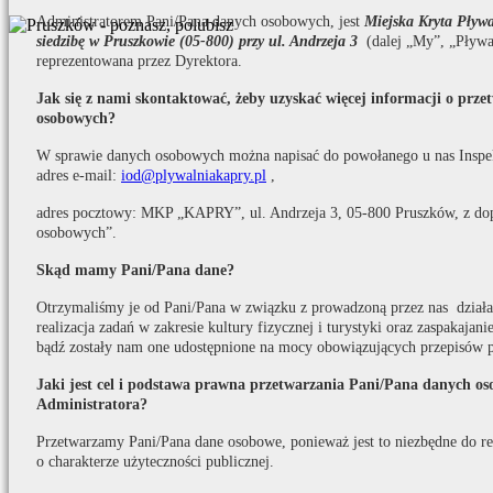
Administratorem Pani/Pana danych osobowych, jest
Miejska Kryta Pły
siedzibę w Pruszkowie (05-800) przy ul. Andrzeja 3
(dalej „My”, „Pływa
reprezentowana przez Dyrektora.
Jak się z nami skontaktować, żeby uzyskać więcej informacji o prz
osobowych?
W sprawie danych osobowych można napisać do powołanego u nas Inspe
adres e-mail:
iod@plywalniakapry.pl
,
adres pocztowy: MKP „KAPRY”, ul. Andrzeja 3, 05-800 Pruszków, z do
osobowych”.
Skąd mamy Pani/Pana dane?
Otrzymaliśmy je od Pani/Pana w związku z prowadzoną przez nas działaln
realizacja zadań w zakresie kultury fizycznej i turystyki oraz zaspakaja
bądź zostały nam one udostępnione na mocy obowiązujących przepisów 
Jaki jest cel i podstawa prawna przetwarzania Pani/Pana danych o
Administratora?
Przetwarzamy Pani/Pana dane osobowe, ponieważ jest to niezbędne do real
o charakterze użyteczności publicznej.