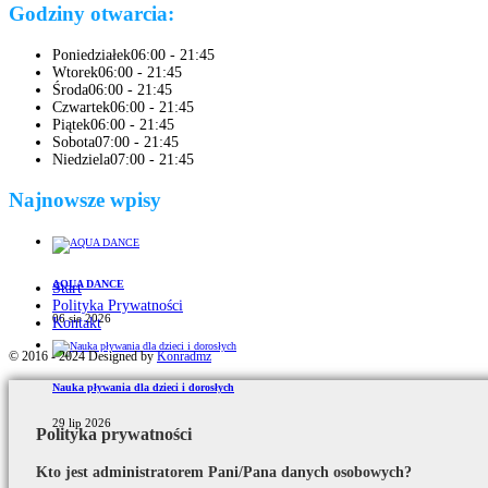
Godziny otwarcia:
Poniedziałek
06:00 - 21:45
Wtorek
06:00 - 21:45
Środa
06:00 - 21:45
Czwartek
06:00 - 21:45
Piątek
06:00 - 21:45
Sobota
07:00 - 21:45
Niedziela
07:00 - 21:45
Najnowsze wpisy
AQUA DANCE
Start
Polityka Prywatności
06 sie 2026
Kontakt
© 2016 - 2024 Designed by
Konradmz
Nauka pływania dla dzieci i dorosłych
29 lip 2026
Polityka prywatności
Kto jest administratorem Pani/Pana danych osobowych?