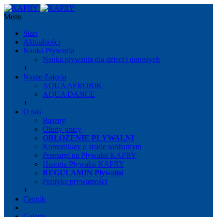
Menu
Start
Aktualności
Nauka Pływania
Nauka pływania dla dzieci i dorosłych
+
Nasze Zajęcia
AQUA AEROBIK
AQUA DANCE
+
O nas
Baseny
Oferty pracy
OBŁOŻENIE PŁYWALNI
Komunikaty o stanie sanitarnym
Przetargi na Pływalni KAPRY
Historia Pływalni KAPRY
REGULAMIN Pływalni
Polityka prywatności
+
Cennik
Galeria