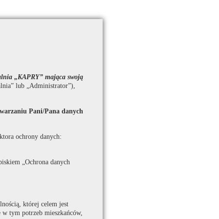
walnia „KAPRY”
mająca swoją
lnia” lub „Administrator”),
etwarzaniu Pani/Pana danych
ktora ochrony danych:
piskiem „Ochrona danych
ością, której celem jest
nie w tym potrzeb mieszkańców,