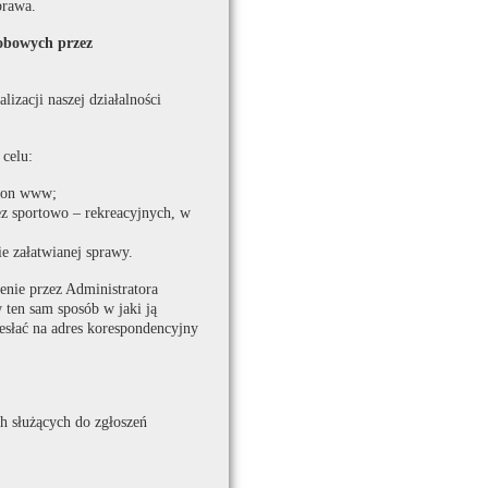
prawa.
sobowych przez
izacji naszej działalności
 celu:
tron www;
ez sportowo – rekreacyjnych, w
e załatwianej sprawy.
enie przez Administratora
en sam sposób w jaki ją
esłać na adres korespondencyjny
 służących do zgłoszeń