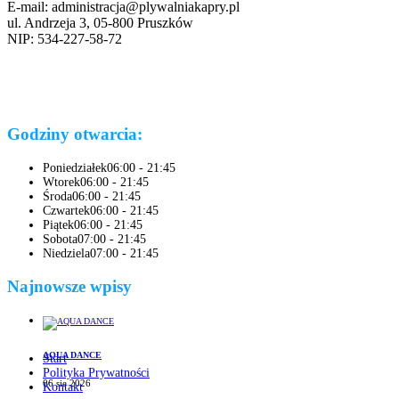
E-mail: administracja@plywalniakapry.pl
ul. Andrzeja 3, 05-800 Pruszków
NIP: 534-227-58-72
Godziny otwarcia:
Poniedziałek
06:00 - 21:45
Wtorek
06:00 - 21:45
Środa
06:00 - 21:45
Czwartek
06:00 - 21:45
Piątek
06:00 - 21:45
Sobota
07:00 - 21:45
Niedziela
07:00 - 21:45
Najnowsze wpisy
AQUA DANCE
Start
Polityka Prywatności
06 sie 2026
Kontakt