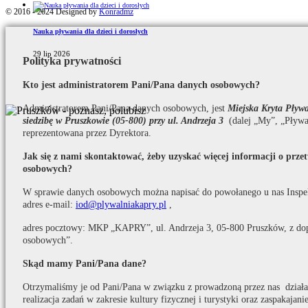
© 2016 - 2024 Designed by
Konradmz
Nauka pływania dla dzieci i dorosłych
29 lip 2026
Polityka prywatności
Kto jest administratorem Pani/Pana danych osobowych?
Administratorem Pani/Pana danych osobowych, jest
Miejska Kryta Pły
siedzibę w Pruszkowie (05-800) przy ul. Andrzeja 3
(dalej „My”, „Pływa
reprezentowana przez Dyrektora.
Jak się z nami skontaktować, żeby uzyskać więcej informacji o prz
osobowych?
W sprawie danych osobowych można napisać do powołanego u nas Inspe
adres e-mail:
iod@plywalniakapry.pl
,
adres pocztowy: MKP „KAPRY”, ul. Andrzeja 3, 05-800 Pruszków, z do
osobowych”.
Skąd mamy Pani/Pana dane?
Otrzymaliśmy je od Pani/Pana w związku z prowadzoną przez nas działaln
realizacja zadań w zakresie kultury fizycznej i turystyki oraz zaspakaja