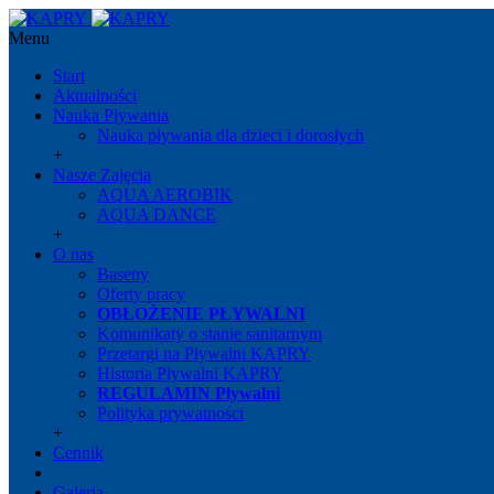
Menu
Start
Aktualności
Nauka Pływania
Nauka pływania dla dzieci i dorosłych
+
Nasze Zajęcia
AQUA AEROBIK
AQUA DANCE
+
O nas
Baseny
Oferty pracy
OBŁOŻENIE PŁYWALNI
Komunikaty o stanie sanitarnym
Przetargi na Pływalni KAPRY
Historia Pływalni KAPRY
REGULAMIN Pływalni
Polityka prywatności
+
Cennik
Galeria