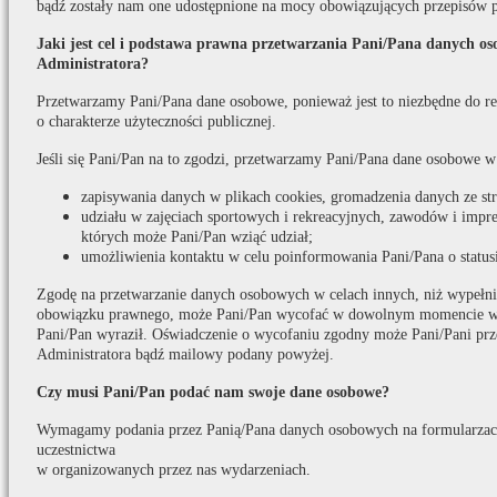
bądź zostały nam one udostępnione na mocy obowiązujących przepisów 
Jaki jest cel i podstawa prawna przetwarzania Pani/Pana danych o
Administratora?
Przetwarzamy Pani/Pana dane osobowe, ponieważ jest to niezbędne do real
o charakterze użyteczności publicznej.
Jeśli się Pani/Pan na to zgodzi, przetwarzamy Pani/Pana dane osobowe w
zapisywania danych w plikach cookies, gromadzenia danych ze s
udziału w zajęciach sportowych i rekreacyjnych, zawodów i impr
których może Pani/Pan wziąć udział;
umożliwienia kontaktu w celu poinformowania Pani/Pana o statusi
Zgodę na przetwarzanie danych osobowych w celach innych, niż wypełni
obowiązku prawnego, może Pani/Pan wycofać w dowolnym momencie w t
Pani/Pan wyraził. Oświadczenie o wycofaniu zgodny może Pani/Pani prz
Administratora bądź mailowy podany powyżej.
Czy musi Pani/Pan podać nam swoje dane osobowe?
Wymagamy podania przez Panią/Pana danych osobowych na formularzach
uczestnictwa
w organizowanych przez nas wydarzeniach.