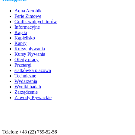
Aqua Aerobik
Ferie Zimowe
Grafik wolnych torów
Informacyjne
Kajaki
Kąpielisko
Kapry
Kursy pływania
Kursy Pływania
Oferty pracy
Przetargi
siatkówka plażowa
Techniczne
Wydarzenia
Wyniki badań
Zarządzenie
Zawody Pływackie
Telefon: +48 (22) 759-52-56