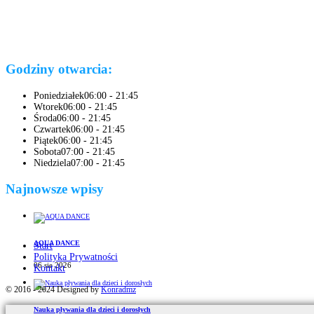
Godziny otwarcia:
Poniedziałek
06:00 - 21:45
Wtorek
06:00 - 21:45
Środa
06:00 - 21:45
Czwartek
06:00 - 21:45
Piątek
06:00 - 21:45
Sobota
07:00 - 21:45
Niedziela
07:00 - 21:45
Najnowsze wpisy
AQUA DANCE
Start
Polityka Prywatności
06 sie 2026
Kontakt
© 2016 - 2024 Designed by
Konradmz
Nauka pływania dla dzieci i dorosłych