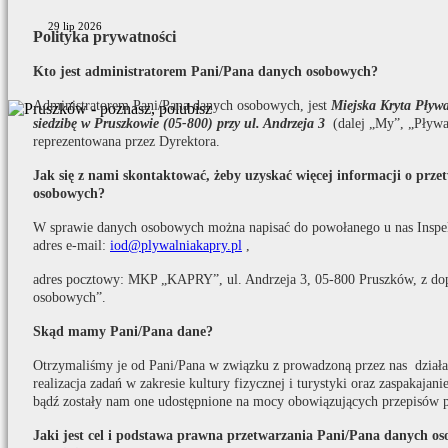
29 lip 2026
Polityka prywatności
Kto jest administratorem Pani/Pana danych osobowych?
Administratorem Pani/Pana danych osobowych, jest
Miejska Kryta Pły
siedzibę w Pruszkowie (05-800) przy ul. Andrzeja 3
(dalej „My”, „Pływa
reprezentowana przez Dyrektora.
Jak się z nami skontaktować, żeby uzyskać więcej informacji o prz
osobowych?
W sprawie danych osobowych można napisać do powołanego u nas Inspe
adres e-mail:
iod@plywalniakapry.pl
,
adres pocztowy: MKP „KAPRY”, ul. Andrzeja 3, 05-800 Pruszków, z do
osobowych”.
Skąd mamy Pani/Pana dane?
Otrzymaliśmy je od Pani/Pana w związku z prowadzoną przez nas działaln
realizacja zadań w zakresie kultury fizycznej i turystyki oraz zaspakaja
bądź zostały nam one udostępnione na mocy obowiązujących przepisów 
Jaki jest cel i podstawa prawna przetwarzania Pani/Pana danych o