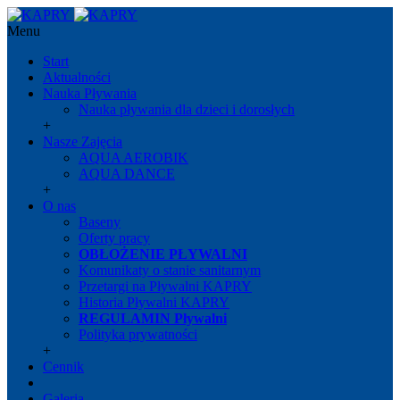
Menu
Start
Aktualności
Nauka Pływania
Nauka pływania dla dzieci i dorosłych
+
Nasze Zajęcia
AQUA AEROBIK
AQUA DANCE
+
O nas
Baseny
Oferty pracy
OBŁOŻENIE PŁYWALNI
Komunikaty o stanie sanitarnym
Przetargi na Pływalni KAPRY
Historia Pływalni KAPRY
REGULAMIN Pływalni
Polityka prywatności
+
Cennik
Galeria