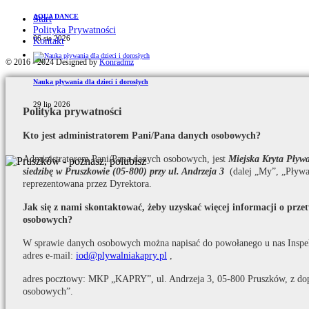
AQUA DANCE
Start
Polityka Prywatności
06 sie 2026
Kontakt
© 2016 - 2024 Designed by
Konradmz
Nauka pływania dla dzieci i dorosłych
29 lip 2026
Polityka prywatności
Kto jest administratorem Pani/Pana danych osobowych?
Administratorem Pani/Pana danych osobowych, jest
Miejska Kryta Pły
siedzibę w Pruszkowie (05-800) przy ul. Andrzeja 3
(dalej „My”, „Pływa
reprezentowana przez Dyrektora.
Jak się z nami skontaktować, żeby uzyskać więcej informacji o prz
osobowych?
W sprawie danych osobowych można napisać do powołanego u nas Inspe
adres e-mail:
iod@plywalniakapry.pl
,
adres pocztowy: MKP „KAPRY”, ul. Andrzeja 3, 05-800 Pruszków, z do
osobowych”.