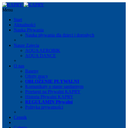
Menu
Start
Aktualności
Nauka Pływania
Nauka pływania dla dzieci i dorosłych
+
Nasze Zajęcia
AQUA AEROBIK
AQUA DANCE
+
O nas
Baseny
Oferty pracy
OBŁOŻENIE PŁYWALNI
Komunikaty o stanie sanitarnym
Przetargi na Pływalni KAPRY
Historia Pływalni KAPRY
REGULAMIN Pływalni
Polityka prywatności
+
Cennik
Galeria