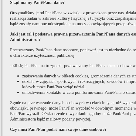
Skąd mamy Pani/Pana dane?
Otrzymaliśmy je od Pani/Pana w związku z prowadzoną przez nas działaln
realizacja zadań w zakresie kultury fizycznej i turystyki oraz zaspakaja
bądź zostały nam one udostępnione na mocy obowiązujących przepisów 
Jaki jest cel i podstawa prawna przetwarzania Pani/Pana danych o
Administratora?
Przetwarzamy Pani/Pana dane osobowe, ponieważ jest to niezbędne do real
o charakterze użyteczności publicznej.
Jeśli się Pani/Pan na to zgodzi, przetwarzamy Pani/Pana dane osobowe w
zapisywania danych w plikach cookies, gromadzenia danych ze s
udziału w zajęciach sportowych i rekreacyjnych, zawodów i impr
których może Pani/Pan wziąć udział;
umożliwienia kontaktu w celu poinformowania Pani/Pana o statusi
Zgodę na przetwarzanie danych osobowych w celach innych, niż wypełni
obowiązku prawnego, może Pani/Pan wycofać w dowolnym momencie w t
Pani/Pan wyraził. Oświadczenie o wycofaniu zgodny może Pani/Pani prz
Administratora bądź mailowy podany powyżej.
Czy musi Pani/Pan podać nam swoje dane osobowe?