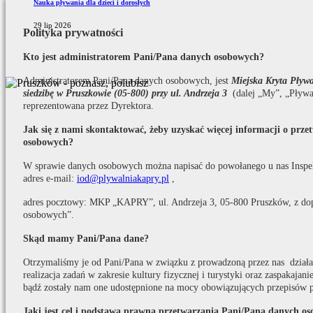
Nauka pływania dla dzieci i dorosłych
29 lip 2026
Polityka prywatności
Kto jest administratorem Pani/Pana danych osobowych?
Administratorem Pani/Pana danych osobowych, jest
Miejska Kryta Pły
siedzibę w Pruszkowie (05-800) przy ul. Andrzeja 3
(dalej „My”, „Pływa
reprezentowana przez Dyrektora.
Jak się z nami skontaktować, żeby uzyskać więcej informacji o prz
osobowych?
W sprawie danych osobowych można napisać do powołanego u nas Inspe
adres e-mail:
iod@plywalniakapry.pl
,
adres pocztowy: MKP „KAPRY”, ul. Andrzeja 3, 05-800 Pruszków, z do
osobowych”.
Skąd mamy Pani/Pana dane?
Otrzymaliśmy je od Pani/Pana w związku z prowadzoną przez nas działaln
realizacja zadań w zakresie kultury fizycznej i turystyki oraz zaspakaja
bądź zostały nam one udostępnione na mocy obowiązujących przepisów 
Jaki jest cel i podstawa prawna przetwarzania Pani/Pana danych o