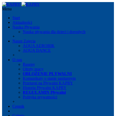
Menu
Start
Aktualności
Nauka Pływania
Nauka pływania dla dzieci i dorosłych
+
Nasze Zajęcia
AQUA AEROBIK
AQUA DANCE
+
O nas
Baseny
Oferty pracy
OBŁOŻENIE PŁYWALNI
Komunikaty o stanie sanitarnym
Przetargi na Pływalni KAPRY
Historia Pływalni KAPRY
REGULAMIN Pływalni
Polityka prywatności
+
Cennik
Galeria