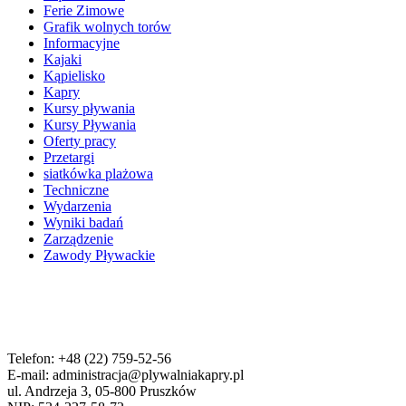
Ferie Zimowe
Grafik wolnych torów
Informacyjne
Kajaki
Kąpielisko
Kapry
Kursy pływania
Kursy Pływania
Oferty pracy
Przetargi
siatkówka plażowa
Techniczne
Wydarzenia
Wyniki badań
Zarządzenie
Zawody Pływackie
Telefon: +48 (22) 759-52-56
E-mail: administracja@plywalniakapry.pl
ul. Andrzeja 3, 05-800 Pruszków