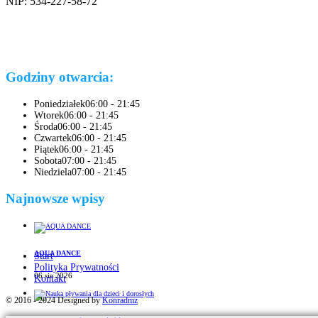
NIP: 534-227-58-72
Godziny otwarcia:
Poniedziałek
06:00 - 21:45
Wtorek
06:00 - 21:45
Środa
06:00 - 21:45
Czwartek
06:00 - 21:45
Piątek
06:00 - 21:45
Sobota
07:00 - 21:45
Niedziela
07:00 - 21:45
Najnowsze wpisy
AQUA DANCE
Start
Polityka Prywatności
06 sie 2026
Kontakt
© 2016 - 2024 Designed by
Konradmz