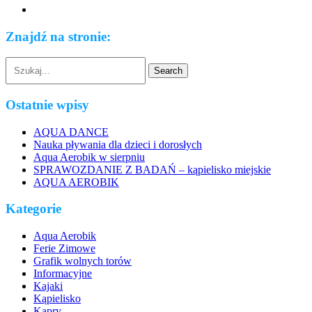
Znajdź na stronie:
Ostatnie wpisy
AQUA DANCE
Nauka pływania dla dzieci i dorosłych
Aqua Aerobik w sierpniu
SPRAWOZDANIE Z BADAŃ – kąpielisko miejskie
AQUA AEROBIK
Kategorie
Aqua Aerobik
Ferie Zimowe
Grafik wolnych torów
Informacyjne
Kajaki
Kąpielisko
Kapry