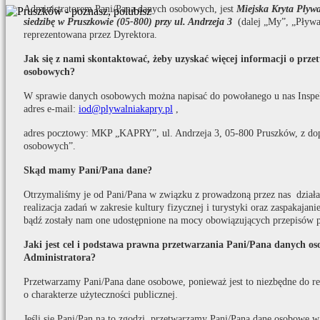
Administratorem Pani/Pana danych osobowych, jest
Miejska Kryta Pły
siedzibę w Pruszkowie (05-800) przy ul. Andrzeja 3
(dalej „My”, „Pływa
reprezentowana przez Dyrektora.
Jak się z nami skontaktować, żeby uzyskać więcej informacji o prz
osobowych?
W sprawie danych osobowych można napisać do powołanego u nas Inspe
adres e-mail:
iod@plywalniakapry.pl
,
adres pocztowy: MKP „KAPRY”, ul. Andrzeja 3, 05-800 Pruszków, z do
osobowych”.
Skąd mamy Pani/Pana dane?
Otrzymaliśmy je od Pani/Pana w związku z prowadzoną przez nas działaln
realizacja zadań w zakresie kultury fizycznej i turystyki oraz zaspakaja
bądź zostały nam one udostępnione na mocy obowiązujących przepisów 
Jaki jest cel i podstawa prawna przetwarzania Pani/Pana danych o
Administratora?
Przetwarzamy Pani/Pana dane osobowe, ponieważ jest to niezbędne do real
o charakterze użyteczności publicznej.
Jeśli się Pani/Pan na to zgodzi, przetwarzamy Pani/Pana dane osobowe w