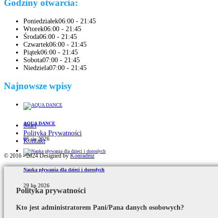
Godziny otwarcia:
Poniedziałek
06:00 - 21:45
Wtorek
06:00 - 21:45
Środa
06:00 - 21:45
Czwartek
06:00 - 21:45
Piątek
06:00 - 21:45
Sobota
07:00 - 21:45
Niedziela
07:00 - 21:45
Najnowsze wpisy
AQUA DANCE
Start
Polityka Prywatności
06 sie 2026
Kontakt
© 2016 - 2024 Designed by
Konradmz
Nauka pływania dla dzieci i dorosłych
29 lip 2026
Polityka prywatności
Kto jest administratorem Pani/Pana danych osobowych?