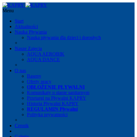
Menu
Start
Aktualności
Nauka Pływania
Nauka pływania dla dzieci i dorosłych
+
Nasze Zajęcia
AQUA AEROBIK
AQUA DANCE
+
O nas
Baseny
Oferty pracy
OBŁOŻENIE PŁYWALNI
Komunikaty o stanie sanitarnym
Przetargi na Pływalni KAPRY
Historia Pływalni KAPRY
REGULAMIN Pływalni
Polityka prywatności
+
Cennik
Galeria